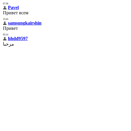
07:36
Pavel
Привет всем
23:43
samsungkairshin
Привет
03:14
hhdd9597
مرحبا